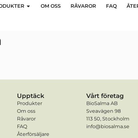
ODUKTER
OM OSS
RÅVAROR
FAQ
ÅTE
n
Upptäck
Vårt företag
Produkter
BioSalma AB
Om oss
Sveavägen 98
Råvaror
113 50, Stockholm
FAQ
info@biosalma.se
Återförsäljare