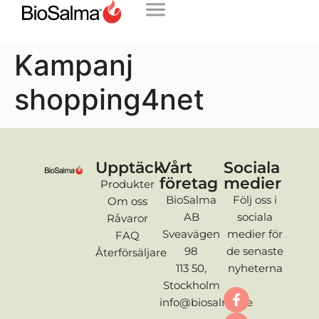
Kampanj
shopping4net
Upptäck
Vårt
Sociala
företag
medier
Produkter
BioSalma
Följ oss i
Om oss
AB
sociala
Råvaror
Sveavägen
medier för
FAQ
98
de senaste
Återförsäljare
113 50,
nyheterna
Stockholm
info@biosalma.se