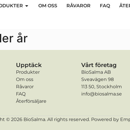
ODUKTER
OM OSS
RÅVAROR
FAQ
ÅTE
er år
Upptäck
Vårt företag
Produkter
BioSalma AB
Om oss
Sveavägen 98
Råvaror
113 50, Stockholm
FAQ
info@biosalma.se
Återförsäljare
ht © 2026 BioSalma. All rights reserved. Powered by
Emp