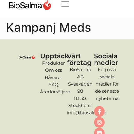
Kampanj Meds
Upptäck
Vårt
Sociala
företag
medier
Produkter
BioSalma
Följ oss i
Om oss
AB
sociala
Råvaror
Sveavägen
medier för
FAQ
98
de senaste
Återförsäljare
113 50,
nyheterna
Stockholm
info@biosalma.se