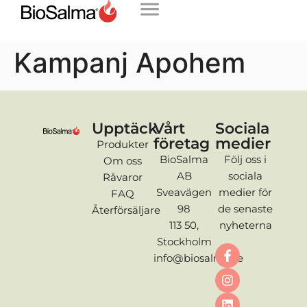
Kampanj Apohem
Upptäck
Vårt
Sociala
företag
medier
Produkter
BioSalma
Följ oss i
Om oss
AB
sociala
Råvaror
Sveavägen
medier för
FAQ
98
de senaste
Återförsäljare
113 50,
nyheterna
Stockholm
info@biosalma.se