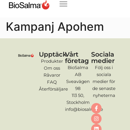
Kampanj Apohem
Upptäck
Vårt
Sociala
företag
medier
Produkter
BioSalma
Följ oss i
Om oss
AB
sociala
Råvaror
Sveavägen
medier för
FAQ
98
de senaste
Återförsäljare
113 50,
nyheterna
Stockholm
info@biosalma.se