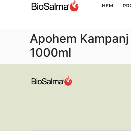
HEM
PR
Apohem Kampanj p
1000ml