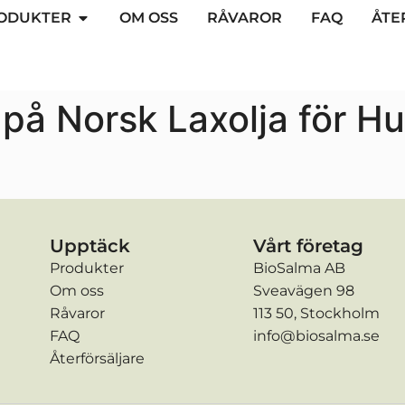
ODUKTER
OM OSS
RÅVAROR
FAQ
ÅTE
å Norsk Laxolja för Hu
Upptäck
Vårt företag
Produkter
BioSalma AB
Om oss
Sveavägen 98
Råvaror
113 50, Stockholm
FAQ
info@biosalma.se
Återförsäljare