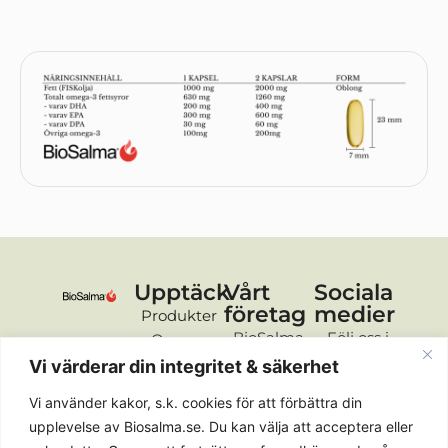
Upptäck
Vårt
Sociala
företag
medier
Produkter
BioSalma
Följ oss i
Om oss
AB
sociala
Råvaror
Vi värderar din integritet & säkerhet
Sveavägen
medier för
FAQ
Vi använder kakor, s.k. cookies för att förbättra din
98
de senaste
Återförsäljare
upplevelse av Biosalma.se. Du kan välja att acceptera eller
113 50,
nyheterna