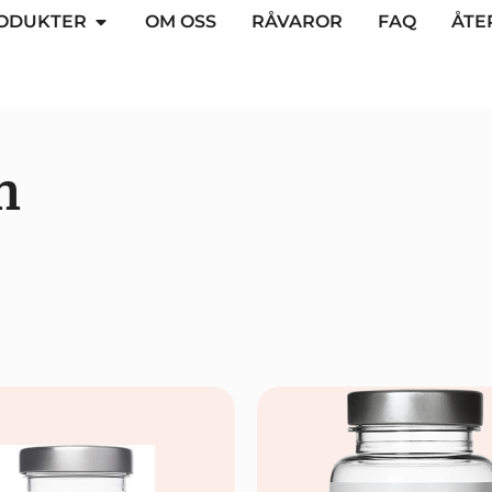
ODUKTER
OM OSS
RÅVAROR
FAQ
ÅTE
n