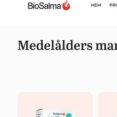
HEM
PR
Medelålders ma