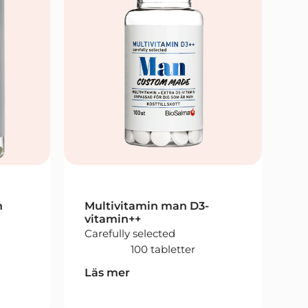
n
Multivitamin man D3-
vitamin++
Carefully selected
100 tabletter
Läs mer