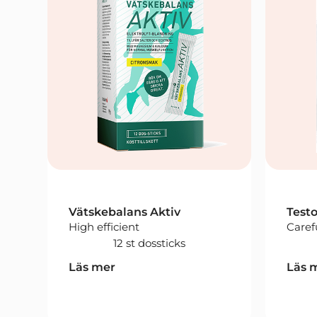
Vätskebalans Aktiv
Test
High efficient
Caref
12 st dossticks
Läs mer
Läs 