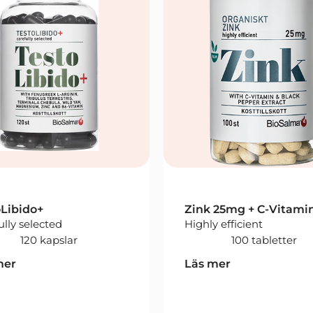
oLibido+
Zink 25mg + C-Vitami
ully selected
Highly efficient
120 kapslar
100 tabletter
mer
Läs mer