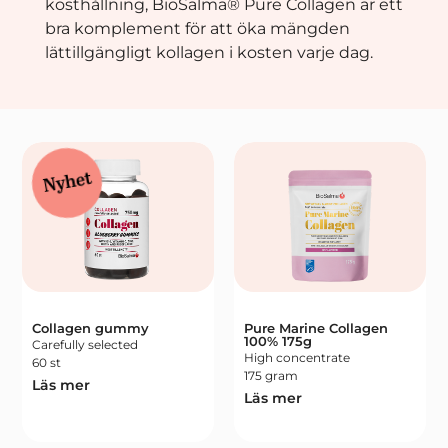
kosthållning, BioSalma® Pure Collagen är ett
bra komplement för att öka mängden
lättillgängligt kollagen i kosten varje dag.
Nyhet
Collagen gummy
Pure Marine Collagen
100% 175g
Carefully selected
High concentrate
60 st
175 gram
Läs mer
Läs mer