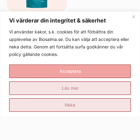
Vi värderar din integritet & säkerhet
Pure Collagen 100% 500g
High concentrate
Vi använder kakor, s.k. cookies för att förbättra din
500 gram
upplevelse av Biosalma.se. Du kan välja att acceptera eller
Läs mer
neka detta. Genom att fortsätta surfa godkänner du vår
policy gällande cookies.
Acceptera
Läs mer
Upptäck
Vårt
Sociala
företag
medier
Produkter
Neka
BioSalma
Följ oss i
Om oss
AB
sociala
Råvaror
Sveavägen
medier för
FAQ
98
de senaste
Återförsäljare