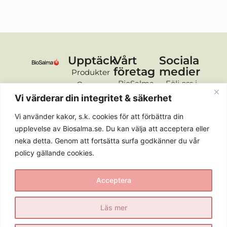
Upptäck
Vårt
Sociala
företag
medier
Produkter
BioSalma
Följ oss i
Om oss
AB
sociala
Råvaror
Vi värderar din integritet & säkerhet
Sveavägen
medier för
FAQ
Vi använder kakor, s.k. cookies för att förbättra din
98
de senaste
Återförsäljare
upplevelse av Biosalma.se. Du kan välja att acceptera eller
113 50,
nyheterna
neka detta. Genom att fortsätta surfa godkänner du vår
Stockholm
policy gällande cookies.
info@biosalma.se
Acceptera
Läs mer
Copyright © 2026 BioSalma. All rights reserved.
Powered by
Empire web